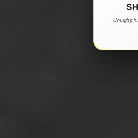
SH
Միացեք ի