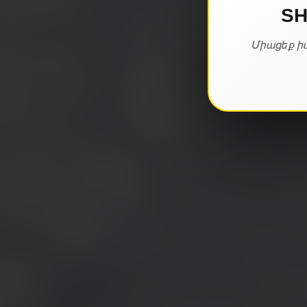
SH
Միացեք ի